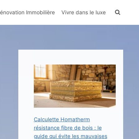
énovation Immobilière
Vivre dans le luxe
Calculette Homatherm
résistance fibre de bois : le
guide qui évite les mauvaises