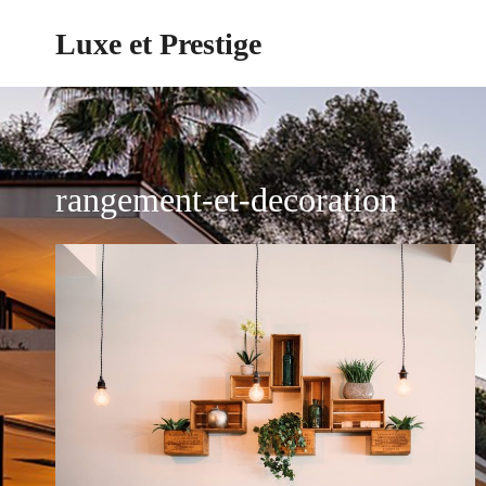
Aller
Luxe et Prestige
au
contenu
rangement-et-decoration