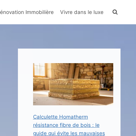
énovation Immobilière
Vivre dans le luxe
Calculette Homatherm
résistance fibre de bois : le
guide qui évite les mauvaises